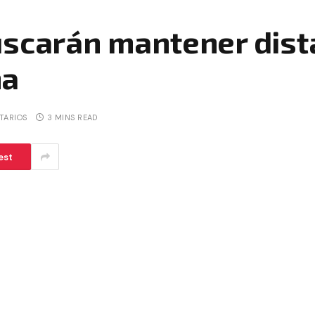
scarán mantener dista
na
TARIOS
3 MINS READ
est