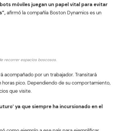
bots móviles juegan un papel vital para evitar
s”,
afirmó la compañía Boston Dynamics es un
de recorrer espacios boscosos.
rá acompañado por un trabajador. Transitará
en horas pico. Dependiendo de su comportamiento,
ios que visite.
uturo’ ya que siempre ha incursionado en el
mó como ejemplo a ese país para ejemplificar