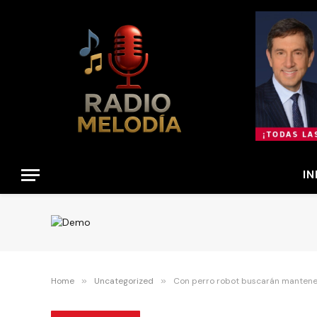
IN
Home
»
Uncategorized
»
Con perro robot buscarán mantener