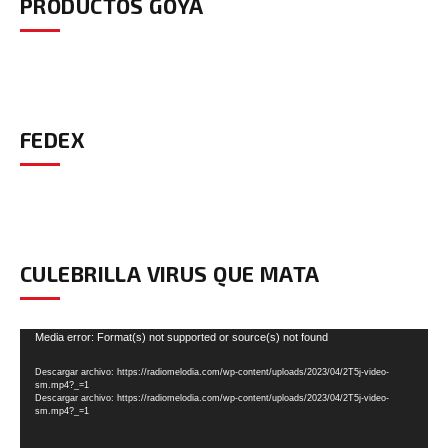
PRODUCTOS GOYA
FEDEX
CULEBRILLA VIRUS QUE MATA
Reproductor
Media error: Format(s) not supported or source(s) not found
de
Descargar archivo: https://radiomelodia.com/wp-content/uploads/2023/04/2T5j-video-
vídeo
sm.mp4?_=1
Descargar archivo: https://radiomelodia.com/wp-content/uploads/2023/04/2T5j-video-
sm.mp4?_=1