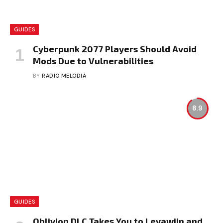
GUIDES
Cyberpunk 2077 Players Should Avoid
Mods Due to Vulnerabilities
BY
RADIO MELODIA
8.9
GUIDES
Oblivion DLC Takes You to Leyawiin and