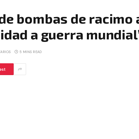
 de bombas de racimo a
idad a guerra mundial
ARIOS
5 MINS READ
est