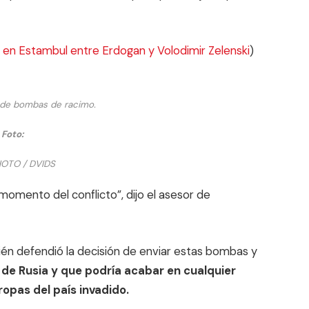
 en Estambul entre Erdogan y Volodimir Zelenski
)
 de bombas de racimo.
Foto:
OTO / DVIDS
omento del conflicto”, dijo el asesor de
ién defendió la decisión de enviar estas bombas y
 de Rusia y que podría acabar en cualquier
ropas del país invadido.