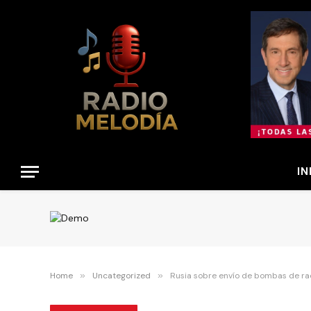
IN
Home
»
Uncategorized
»
Rusia sobre envío de bombas de rac