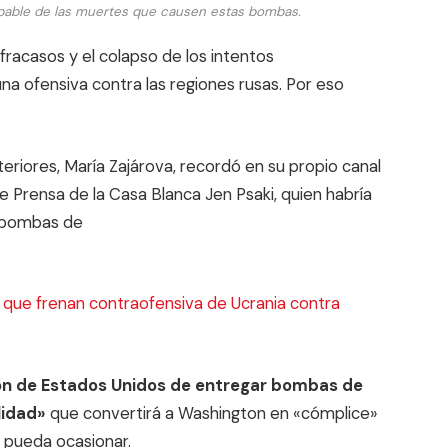
lpable de las muertes que causen estas bombas.
fracasos y el colapso de los intentos
na ofensiva contra las regiones rusas. Por eso
teriores, María Zajárova, recordó en su propio canal
e Prensa de la Casa Blanca Jen Psaki, quien habría
e bombas de
s que frenan contraofensiva de Ucrania contra
ión de Estados Unidos de entregar bombas de
lidad»
que convertirá a Washington en «cómplice»
 pueda ocasionar.