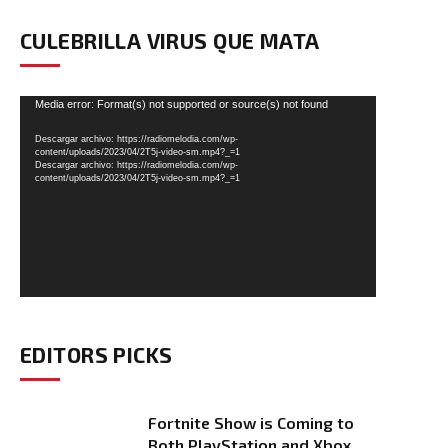
CULEBRILLA VIRUS QUE MATA
Reproductor
Media error: Format(s) not supported or source(s) not found
de
Descargar archivo: https://radiomelodia.com/wp-
vídeo
content/uploads/2023/04/2T5j-video-sm.mp4?_=1
Descargar archivo: https://radiomelodia.com/wp-
content/uploads/2023/04/2T5j-video-sm.mp4?_=1
EDITORS PICKS
Fortnite Show is Coming to
Both PlayStation and Xbox