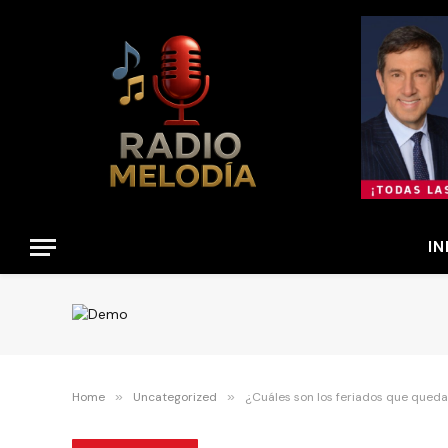
IN
Home
»
Uncategorized
»
¿Cuáles son los feriados que qued