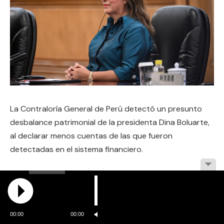
La Contraloría General de Perú detectó un presunto
desbalance patrimonial de la presidenta Dina Boluarte,
al declarar menos cuentas de las que fueron
detectadas en el sistema financiero.
El jefe del organismo, Nelson Shack, informó que la
mandataria fue notificada al respecto el 1 de julio, pero
afirmó que diez días después se conoció de un
proyecto de ley emitido por el gobierno que recorta el
00:00
00:00