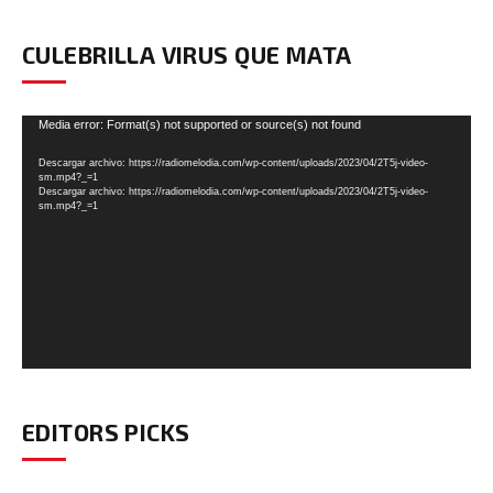
CULEBRILLA VIRUS QUE MATA
Reproductor
Media error: Format(s) not supported or source(s) not found
de
Descargar archivo: https://radiomelodia.com/wp-content/uploads/2023/04/2T5j-video-
vídeo
sm.mp4?_=1
Descargar archivo: https://radiomelodia.com/wp-content/uploads/2023/04/2T5j-video-
sm.mp4?_=1
EDITORS PICKS