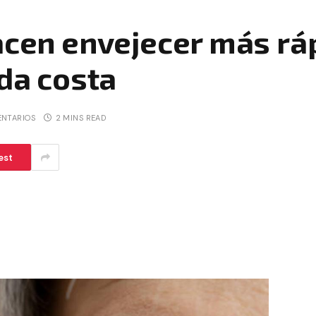
acen envejecer más rá
oda costa
ENTARIOS
2 MINS READ
est