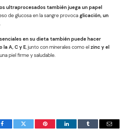
os ultraprocesados también juega un papel
eso de glucosa en la sangre provoca
glicación, un
.
 esenciales en su dieta también puede hacer
la A, C y E
, junto con minerales como el
zinc y el
na piel firme y saludable.
Facebook
Twitter
Pinterest
LinkedIn
Tumblr
Email