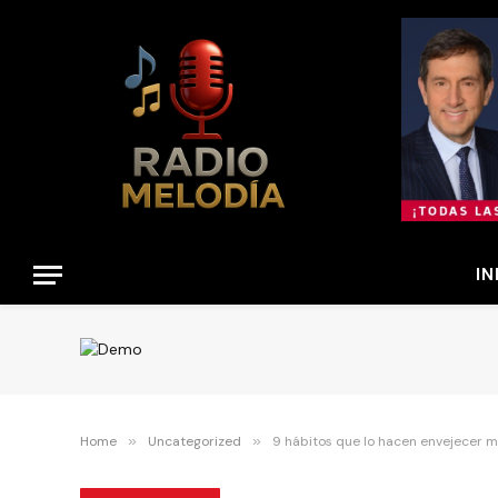
IN
Home
»
Uncategorized
»
9 hábitos que lo hacen envejecer m