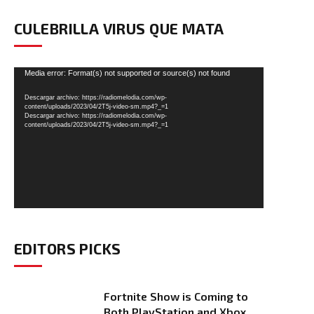
CULEBRILLA VIRUS QUE MATA
Reproductor
Media error: Format(s) not supported or source(s) not found
de
Descargar archivo: https://radiomelodia.com/wp-
vídeo
content/uploads/2023/04/2T5j-video-sm.mp4?_=1
Descargar archivo: https://radiomelodia.com/wp-
content/uploads/2023/04/2T5j-video-sm.mp4?_=1
EDITORS PICKS
Fortnite Show is Coming to
Both PlayStation and Xbox