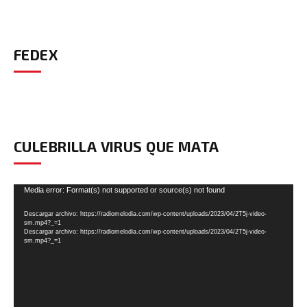
FEDEX
CULEBRILLA VIRUS QUE MATA
Reproductor
Media error: Format(s) not supported or source(s) not found
de
Descargar archivo: https://radiomelodia.com/wp-content/uploads/2023/04/2T5j-video-
vídeo
sm.mp4?_=1
Descargar archivo: https://radiomelodia.com/wp-content/uploads/2023/04/2T5j-video-
sm.mp4?_=1