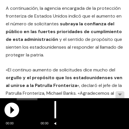
A continuación, la agencia encargada de la protección
fronteriza de Estados Unidos indicó que el aumento en
el número de solicitantes
subraya la confianza del
público en las fuertes prioridades de cumplimiento
de esta administración
y el sentido de propósito que
sienten los estadounidenses al responder al llamado de
proteger la patria.
«El continuo aumento de solicitudes dice mucho del
orgullo y el propósito que los estadounidenses ven
al unirse a la Patrulla Fronteriza
«, declaró el jefe de la
Patrulla Fronteriza, Michael Banks. «Agradecemos al
presidente Trump y a la secretaria Noem su liderazgo y
compromiso para fortalecer nuestra fuerza laboral y
nuestra preparación para las misiones», completó sus
palabras.
00:00
00:00