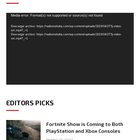
Reproductor
Media error: Format(s) not supported or source(s) not found
de
Descargar archivo: https://radiomelodia.com/wp-content/uploads/2023/04/2T5j-video-
vídeo
sm.mp4?_=1
Descargar archivo: https://radiomelodia.com/wp-content/uploads/2023/04/2T5j-video-
sm.mp4?_=1
EDITORS PICKS
Fortnite Show is Coming to Both
PlayStation and Xbox Consoles
ENERO 12, 2021