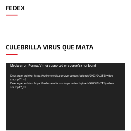
FEDEX
CULEBRILLA VIRUS QUE MATA
Reproductor
Media error: Format(s) not supported or source(s) not found
de
Descargar archivo: https://radiomelodia.com/wp-content/uploads/2023/04/2T5j-video-
vídeo
sm.mp4?_=1
Descargar archivo: https://radiomelodia.com/wp-content/uploads/2023/04/2T5j-video-
sm.mp4?_=1