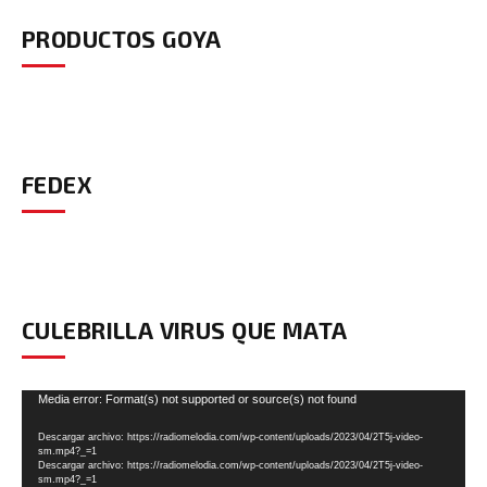
PRODUCTOS GOYA
FEDEX
CULEBRILLA VIRUS QUE MATA
Reproductor
Media error: Format(s) not supported or source(s) not found
de
Descargar archivo: https://radiomelodia.com/wp-content/uploads/2023/04/2T5j-video-
vídeo
sm.mp4?_=1
Descargar archivo: https://radiomelodia.com/wp-content/uploads/2023/04/2T5j-video-
sm.mp4?_=1