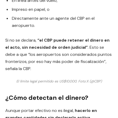
En línea antes del vuelo,
Impreso en papel, o
Directamente ante un agente del CBP en el
aeropuerto.
Si no se declara,
“el CBP puede retener el dinero en
el acto, sin necesidad de orden judicial”
. Esto se
debe a que “los aeropuertos son considerados puntos
fronterizos, por eso hay más poder de fiscalización”,
señala la CBP.
El límite legal permitido es US$10.000.
Foto:
X (@CBP)
¿Cómo detectan el dinero?
Aunque portar efectivo no es ilegal,
hacerlo en
grandes cantidades sin declararlo activa