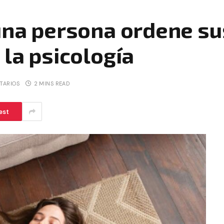
 una persona ordene s
 la psicología
TARIOS
2 MINS READ
est