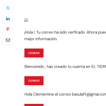
¡Hola
!, Tu correo ha sido verficado. Ahora pue
mejor información.
CERRAR
Bienvenido
, has creado tu cuenta en EL TIE
CERRAR
Hola
Clementine
el correo
baxulaft@gmai.co