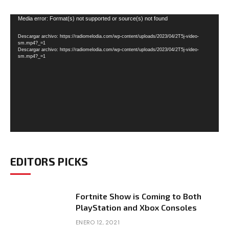
Reproductor
Media error: Format(s) not supported or source(s) not found
de
Descargar archivo: https://radiomelodia.com/wp-content/uploads/2023/04/2T5j-video-
vídeo
sm.mp4?_=1
Descargar archivo: https://radiomelodia.com/wp-content/uploads/2023/04/2T5j-video-
sm.mp4?_=1
EDITORS PICKS
Fortnite Show is Coming to Both
PlayStation and Xbox Consoles
ENERO 12, 2021