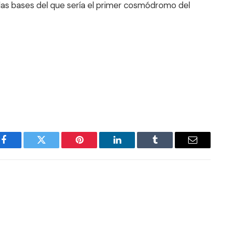
r las bases del que sería el primer cosmódromo del
Facebook
Twitter
Pinterest
LinkedIn
Tumblr
Email