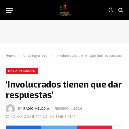
Home
»
Uncategorized
»
‘Involucrados tienen que dar respuestas’
UNCATEGORIZED
‘Involucrados tienen que dar
respuestas’
BY
RADIO MELODIA
FEBRERO 4, 2026
NO HAY COMENTARIOS
4 MINS READ