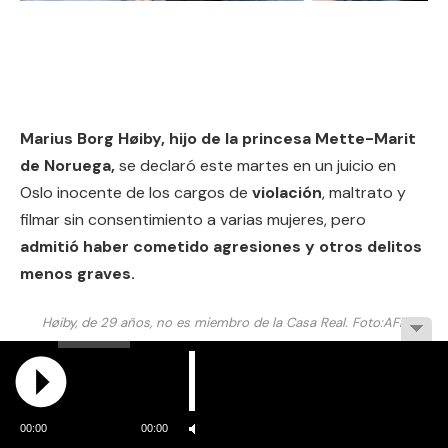
Marius Borg Høiby, hijo de la princesa Mette-Marit
de Noruega,
se declaró este martes en un juicio en
Oslo inocente de los cargos de
violación
, maltrato y
filmar sin consentimiento a varias mujeres, pero
admitió haber cometido agresiones y otros delitos
menos graves.
Høiby, de 29 años, no es miembro de la Casa Real.
Foto:
AFP
Høiby, de 29 años y que no es miembro de la Casa Real,
reconoció un caso de agresión a una mujer y,
parcialmente, otro de comportamiento
00:00
00:00