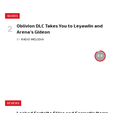
GUIDES
Oblivion DLC Takes You to Leyawiin and
Arena’s Gideon
BY
RADIO MELODIA
8.9
REVIEWS