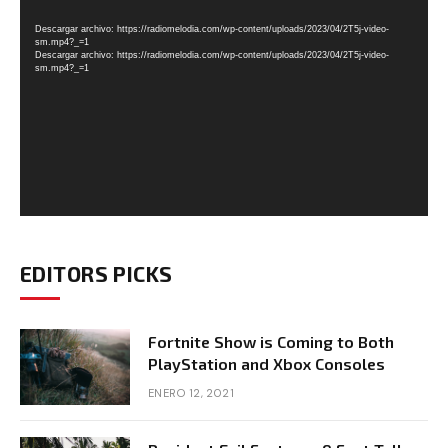
de
Descargar archivo: https://radiomelodia.com/wp-content/uploads/2023/04/2T5j-video-
vídeo
sm.mp4?_=1
Descargar archivo: https://radiomelodia.com/wp-content/uploads/2023/04/2T5j-video-
sm.mp4?_=1
EDITORS PICKS
Fortnite Show is Coming to Both
PlayStation and Xbox Consoles
ENERO 12, 2021