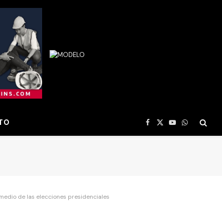
TO
Facebook
X
YouTube
WhatsApp
(Twitter)
edio de las elecciones presidenciales