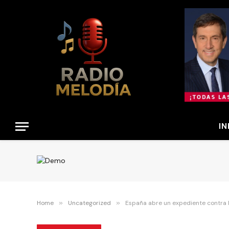
IN
Home
»
Uncategorized
»
España abre un expediente contra 