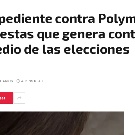
pediente contra Polym
estas que genera cont
dio de las elecciones
NTARIOS
4 MINS READ
est