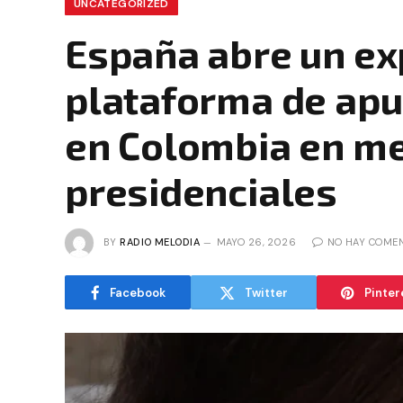
UNCATEGORIZED
España abre un ex
plataforma de apu
en Colombia en me
presidenciales
BY
RADIO MELODIA
MAYO 26, 2026
NO HAY COME
Facebook
Twitter
Pinter