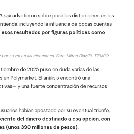
heck
advirtieron sobre posibles distorsiones en los
tienda, incluyendo la influencia de pocas cuentas
e esos resultados por figuras políticas como
 por su rol en las elecciones.
Foto:
Milton Díaz/EL TIEMPO
tiembre de 2025 puso en duda varias de las
 en Polymarket. El análisis encontró una
ctivas— y una fuerte concentración de recursos
 usuarios habían apostado por su eventual triunfo,
ciento del dinero destinado a esa opción, con
res (unos 390 millones de pesos).