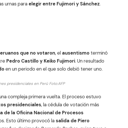
as urnas para
elegir entre Fujimori y Sánchez
.
peruanos que no votaron
, el
ausentismo
terminó
tre
Pedro Castillo y Keiko Fujimori
. Un resultado
do
en un periodo en el que solo debió tener uno.
nes presidenciales en Perú
Foto:
AFP
una compleja primera vuelta. El proceso estuvo
os presidenciales
, la cédula de votación más
ia de la Oficina Nacional de Procesos
os. Esto último provocó la
salida de Piero