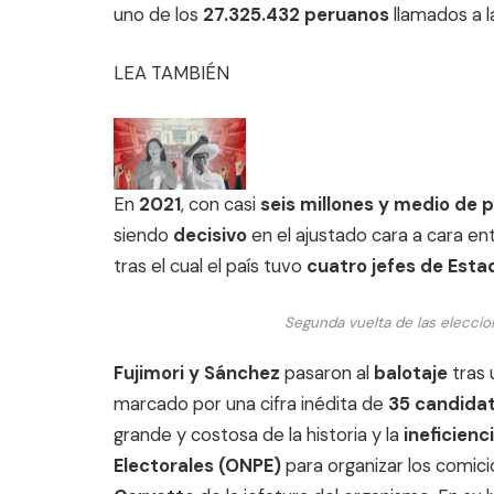
uno de los
27.325.432 peruanos
llamados a l
LEA TAMBIÉN
En
2021
, con casi
seis millones y medio de 
siendo
decisivo
en el ajustado cara a cara en
tras el cual el país tuvo
cuatro jefes de Esta
Segunda vuelta de las eleccio
Fujimori y Sánchez
pasaron al
balotaje
tras 
marcado por una cifra inédita de
35 candidat
grande y costosa de la historia y la
ineficienc
Electorales (ONPE)
para organizar los comici