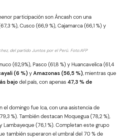
n menor participación son Áncash con una
(67,3 %), Cusco (66,9 %), Cajamarca (66,1 %) y
hez, del partido Juntos por el Perú.
Foto:
AFP
uco (62,9%), Pasco (61,8 %) y Huancavelica (61,4
ayali (6 %)
y
Amazonas (56,5 %)
, mientras que
ás bajo
del país, con apenas
47,3 % de
n el domingo fue Ica, con una asistencia de
 (79,3 %). También destacan Moquegua (78,2 %),
) y Lambayeque (76,1 %). Completan este grupo
, que también superaron el umbral del 70 % de