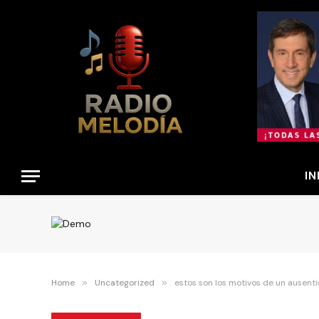
IN
Home
»
Uncategorized
»
estos son los motivos de un ausent