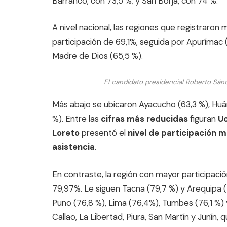
Barranco, con 73,5 %; y San Borja, con 74 %.
A nivel nacional, las regiones que registraro
participación de 69,1%, seguida por Apurímac 
Madre de Dios (65,5 %).
El candidato presidencial Roberto Sánc
Más abajo se ubicaron Ayacucho (63,3 %), Huán
%). Entre las
cifras más reducidas
figuran
Uc
Loreto
presentó el
nivel de participación m
asistencia
.
En contraste, la región con mayor participació
79,97%. Le siguen Tacna (79,7 %) y Arequipa
Puno (76,8 %), Lima (76,4%), Tumbes (76,1 %
Callao, La Libertad, Piura, San Martín y Junín