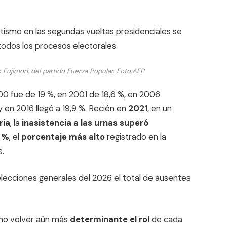
tismo en las segundas vueltas presidenciales se
todos los procesos electorales.
Fujimori, del partido Fuerza Popular.
Foto:
AFP
00 fue de 19 %, en 2001 de 18,6 %, en 2006
y en 2016 llegó a 19,9 %. Recién en
2021
, en un
ria
, la
inasistencia a las urnas superó
 %
, el
porcentaje más alto
registrado en la
s.
elecciones generales del 2026 el total de ausentes
ino volver aún más
determinante el rol
de cada