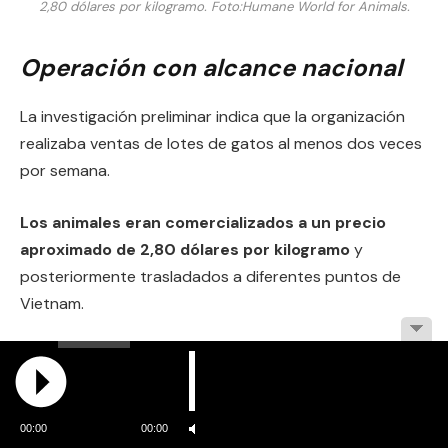
2,80 dólares por kilogramo.
Foto:
Humane World for Animals.
Operación con alcance nacional
La investigación preliminar indica que la organización
realizaba ventas de lotes de gatos al menos dos veces
por semana.
Los animales eran comercializados a un precio
aproximado de 2,80 dólares por kilogramo
y
posteriormente trasladados a diferentes puntos de
Vietnam.
El Zoológico de Saigón ha difundido imágenes de los
gatos rescatados a través de sus redes sociales con el
objetivo de facilitar su identificación y promover el
00:00
00:00
reencuentro con sus cuidadores. Una parte importante