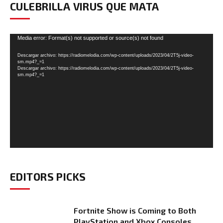
CULEBRILLA VIRUS QUE MATA
Reproductor
Media error: Format(s) not supported or source(s) not found
de
Descargar archivo: https://radiomelodia.com/wp-content/uploads/2023/04/2T5j-video-
vídeo
sm.mp4?_=1
Descargar archivo: https://radiomelodia.com/wp-content/uploads/2023/04/2T5j-video-
sm.mp4?_=1
EDITORS PICKS
Fortnite Show is Coming to Both
PlayStation and Xbox Consoles