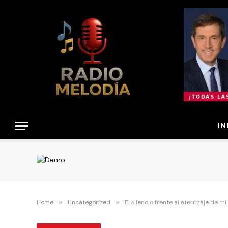
IN
Home
»
Uncategorized
»
El silencio frente al aterrizaje de m