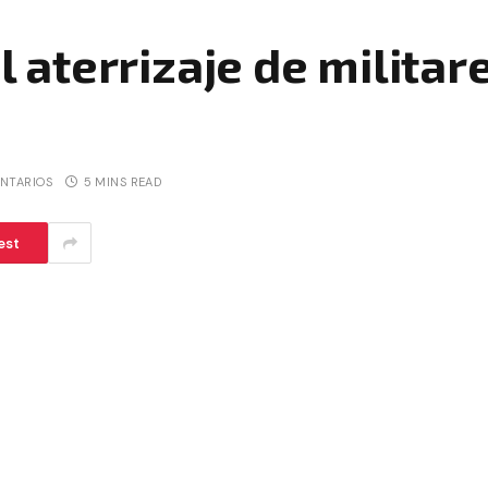
al aterrizaje de milita
NTARIOS
5 MINS READ
est