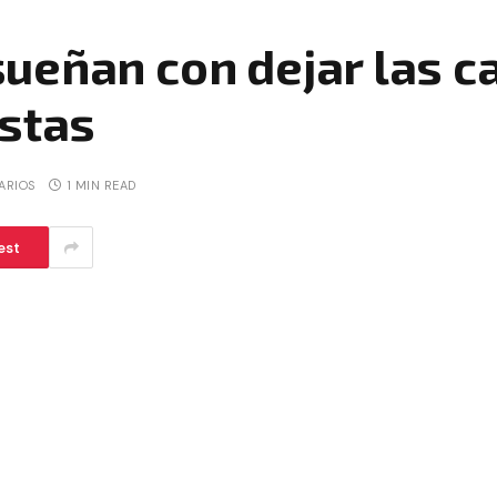
eñan con dejar las ca
estas
ARIOS
1 MIN READ
est