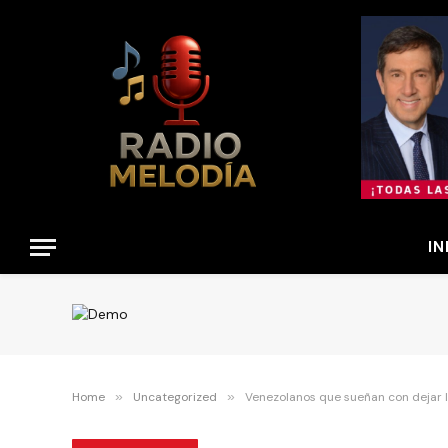
IN
Home
»
Uncategorized
»
Venezolanos que sueñan con dejar la