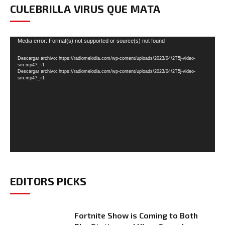
CULEBRILLA VIRUS QUE MATA
Reproductor
Media error: Format(s) not supported or source(s) not found
de
Descargar archivo: https://radiomelodia.com/wp-content/uploads/2023/04/2T5j-video-
vídeo
sm.mp4?_=1
Descargar archivo: https://radiomelodia.com/wp-content/uploads/2023/04/2T5j-video-
sm.mp4?_=1
EDITORS PICKS
Fortnite Show is Coming to Both