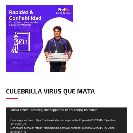
CULEBRILLA VIRUS QUE MATA
Reproductor
Media error: Format(s) not supported or source(s) not found
de
Descargar archivo: https://radiomelodia.com/wp-content/uploads/2023/04/2T5j-video-
vídeo
sm.mp4?_=1
Descargar archivo: https://radiomelodia.com/wp-content/uploads/2023/04/2T5j-video-
sm.mp4?_=1