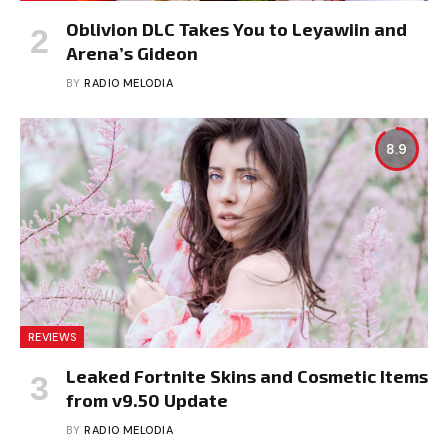
Oblivion DLC Takes You to Leyawiin and
Arena’s Gideon
BY
RADIO MELODIA
8.9
REVIEWS
Leaked Fortnite Skins and Cosmetic Items
from v9.50 Update
BY
RADIO MELODIA