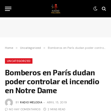
Home
»
Uncategorized
»
Bomberos en París dudan poder controlar el incendio en Notre Dame
UNCATEGORIZED
Bomberos en París dudan
poder controlar el incendio
en Notre Dame
BY
RADIO MELODIA
ABRIL 15, 2019
NO HAY COMENTARIOS
2 MINS READ