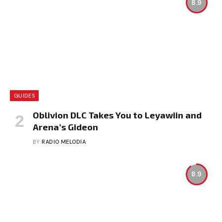
8.9
GUIDES
Oblivion DLC Takes You to Leyawiin and
Arena’s Gideon
BY
RADIO MELODIA
8.9