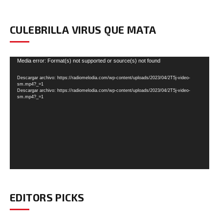
CULEBRILLA VIRUS QUE MATA
Reproductor
Media error: Format(s) not supported or source(s) not found
de
Descargar archivo: https://radiomelodia.com/wp-content/uploads/2023/04/2T5j-video-
vídeo
sm.mp4?_=1
Descargar archivo: https://radiomelodia.com/wp-content/uploads/2023/04/2T5j-video-
sm.mp4?_=1
EDITORS PICKS