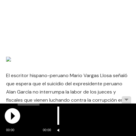
El escritor hispano-peruano Mario Vargas Llosa señaló
que espera que el suicidio del expresidente peruano
Alan García no interrumpa la labor de los jueces y
fiscales que vienen luchando contra la corrupción en
Perú.
«Sería trágico que en la comprensible emoción que
00:00
00:00
ha causado el suicidio de Alan García, la labor de