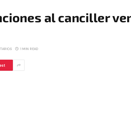
ciones al canciller v
TARIOS
1 MIN READ
est