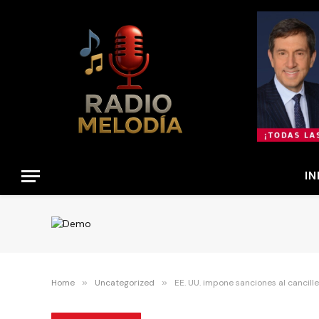
IN
Home
»
Uncategorized
»
EE. UU. impone sanciones al cancill