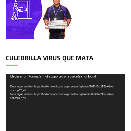
CULEBRILLA VIRUS QUE MATA
Reproductor
Media error: Format(s) not supported or source(s) not found
de
Descargar archivo: https://radiomelodia.com/wp-content/uploads/2023/04/2T5j-video-
vídeo
sm.mp4?_=1
Descargar archivo: https://radiomelodia.com/wp-content/uploads/2023/04/2T5j-video-
sm.mp4?_=1