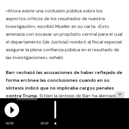
«Ahora existe una confusión pública sobre los
aspectos críticos de los resultados de nuestra
investigación», escribió Mueller en su carta. «Esto
amenaza con socavar un propósito central para el cual
el departamento (de Justicia) nombró al fiscal especial:
asegurar la plena confianza pública en el resultado de
las investigaciones», señaló.
Barr rechazó las acusaciones de haber reflejado de
forma errónea las conclusiones cuando en su
síntesis indicó que no implicaba cargos penales
contra Trump.
Si bien la síntesis de Barr ha alentado a
la Casa Blanca a declarar exonerado a Trump, muchos
demócratas afirman lo contrario, y debaten la
posibilidad de avanzar con el juicio político al
00:00
00:00
presidente por obstrucción de la justicia basándose en