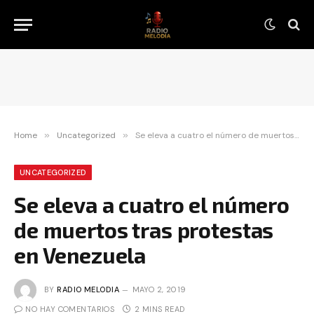
Home
»
Uncategorized
»
Se eleva a cuatro el número de muertos tras protestas en Venezuela
UNCATEGORIZED
Se eleva a cuatro el número
de muertos tras protestas
en Venezuela
BY
RADIO MELODIA
MAYO 2, 2019
NO HAY COMENTARIOS
2 MINS READ