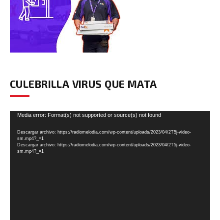
CULEBRILLA VIRUS QUE MATA
Reproductor
Media error: Format(s) not supported or source(s) not found
de
Descargar archivo: https://radiomelodia.com/wp-content/uploads/2023/04/2T5j-video-
vídeo
sm.mp4?_=1
Descargar archivo: https://radiomelodia.com/wp-content/uploads/2023/04/2T5j-video-
sm.mp4?_=1