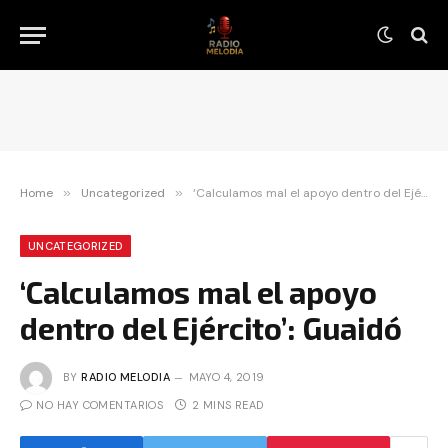
Home
»
Uncategorized
»
‘Calculamos mal el apoyo dentro del Ejército’: Guaidó
UNCATEGORIZED
‘Calculamos mal el apoyo
dentro del Ejército’: Guaidó
BY
RADIO MELODIA
MAYO 4, 2019
NO HAY COMENTARIOS
2 MINS READ