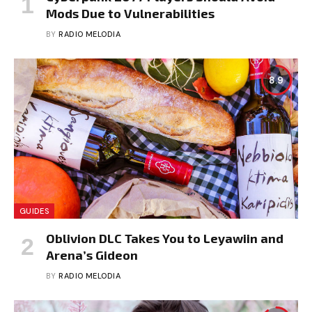
Mods Due to Vulnerabilities
BY
RADIO MELODIA
8.9
GUIDES
Oblivion DLC Takes You to Leyawiin and
Arena’s Gideon
BY
RADIO MELODIA