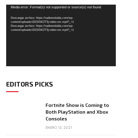
Reproductor
Media error: Format(s) not supported or source(s) not found
de
Descargar archivo: https://radiomelodia.com/wp-
vídeo
content/uploads/2023/04/2T5j-video-sm.mp4?_=1
Descargar archivo: https://radiomelodia.com/wp-
content/uploads/2023/04/2T5j-video-sm.mp4?_=1
EDITORS PICKS
Fortnite Show is Coming to
Both PlayStation and Xbox
Consoles
ENERO 12, 2021