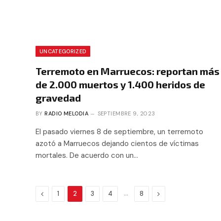
UNCATEGORIZED
Terremoto en Marruecos: reportan más
de 2.000 muertos y 1.400 heridos de
gravedad
BY
RADIO MELODIA
SEPTIEMBRE 9, 2023
El pasado viernes 8 de septiembre, un terremoto
azotó a Marruecos dejando cientos de víctimas
mortales. De acuerdo con un…
Previous
…
Next
1
2
3
4
8