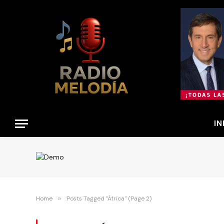
IN
Home
»
Posts Tagged "África" (Page 2)